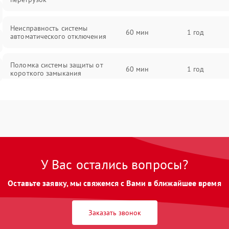
Неисправность системы
60 мин
1 год
автоматического отключения
Поломка системы защиты от
60 мин
1 год
короткого замыкания
Повреждение системы защиты от
60 мин
1 год
перегрева
Неисправность системы защиты от
60 мин
1 год
перенапряжения
У Вас остались вопросы?
Неисправность системы защиты от
60 мин
1 год
Оставьте заявку, мы свяжемся с Вами в ближайшее время
замыкания
Неисправность системы защиты от
Заказать звонок
60 мин
1 год
перегрева