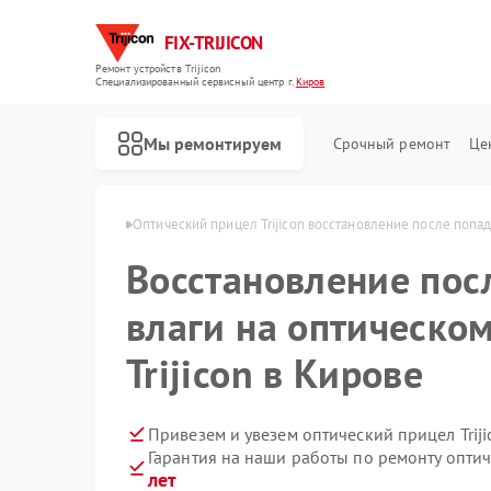
FIX-TRIJICON
Ремонт устройств Trijicon
Специализированный cервисный центр г.
Киров
Мы ремонтируем
Срочный ремонт
Це
Ремонт коллиматорных прицелов Trijicon
в Trijicon в Кирове
Оптический прицел Trijicon восстановление после попад
Восстановление пос
влаги на оптическо
Trijicon в Кирове
Привезем и увезем оптический прицел Trij
Гарантия на наши работы по ремонту оптич
лет