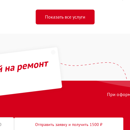
Показать все услуги
й на ремонт
При оформл
Отправить заявку и получить 1500 ₽