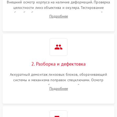
защиты от перегрева
Внешний осмотр корпуса на наличие деформаций. Проверка
целостности линз объектива и окуляра. Тестирование
работы барабанчиков ввода поправок, кольца отстройки
Поломка системы защиты
Подробнее
1000 ₽
Подробнее →
параллакса и зума. Выявление сколов, внутренних
от перенапряжения
загрязнений и нарушений герметичности.
Поломка системы защиты
1000 ₽
Подробнее →
от замыкания
2. Разборка и дефектовка
Аккуратный демонтаж линзовых блоков, оборачивающей
системы и механизма поправок спецключами. Осмотр
внутренних резьбовых соединений, пружин и
Подробнее
уплотнительных колец. Поиск причин люфта, смещения
точки попадания или заклинивания подвижных частей.