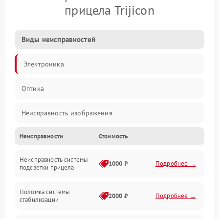
прицела Trijicon
Виды неисправностей
Электроника
Оптика
Неисправность изображения
Неисправности
Стоимость
Механические повреждения
Неисправность системы
Неисправность фокусировки и оптики
1000 ₽
Подробнее →
подсветки прицела
Неисправность подсветки и электроники
Поломка системы
2000 ₽
Подробнее →
стабилизации
Прочие неисправности