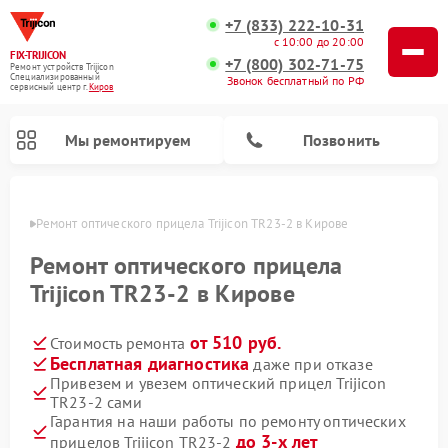
+7 (833) 222-10-31
с 10:00 до 20:00
FIX-TRIJICON
+7 (800) 302-71-75
Ремонт устройств Trijicon
Специализированный
Звонок бесплатный по РФ
cервисный центр г.
Киров
Мы ремонтируем
Позвонить
ирове
Ремонт оптического прицела Trijicon TR23-2 в Кирове
Ремонт коллиматорных прицелов Trijicon
Ремонт оптического прицела
Trijicon TR23-2 в Кирове
от 510 руб.
Стоимость ремонта
Бесплатная диагностика
даже при отказе
Привезем и увезем оптический прицел Trijicon
TR23-2 сами
Гарантия на наши работы по ремонту оптических
до 3-х лет
прицелов Trijicon TR23-2