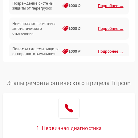
Повреждение системы
1000 ₽
Подробнее →
защиты от перегрузок
Электропитание
Неисправность системы
Механика
автоматического
1000 ₽
Подробнее →
отключения
Управление
Поломка системы защиты
1000 ₽
Подробнее →
от короткого замыкания
Корпус/Герметичность
Повреждение системы
Датчики
1000 ₽
Подробнее →
защиты от перегрева
Этапы ремонта оптического прицела Trijicon
Неисправность системы
защиты от
1000 ₽
Подробнее →
перенапряжения
Неисправность системы
1000 ₽
Подробнее →
защиты от замыкания
1. Первичная диагностика
Неисправность системы
1000 ₽
Подробнее →