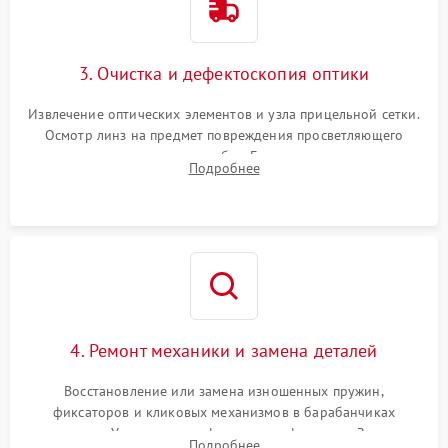
3. Очистка и дефектоскопия оптики
Извлечение оптических элементов и узла прицельной сетки.
Осмотр линз на предмет повреждения просветляющего
покрытия или появления грибка. Бережная очистка стекол
Подробнее
спецрастворами. Проверка целостности гравированной
сетки и модуля ее подсветки.
4. Ремонт механики и замена деталей
Восстановление или замена изношенных пружин,
фиксаторов и кликовых механизмов в барабанчиках
поправок. Устранение люфтов в трансфокаторе. Замена
Подробнее