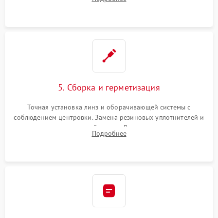
поврежденных линз, разбитой сетки или восстановление
контактов в цепи подсветки прицельной марки.
5. Сборка и герметизация
Точная установка линз и оборачивающей системы с
соблюдением центровки. Замена резиновых уплотнителей и
нанесение влагозащитной смазки. Вакуумирование корпуса
Подробнее
и заполнение его осушенным азотом или аргоном для
защиты линз от внутреннего запотевания.