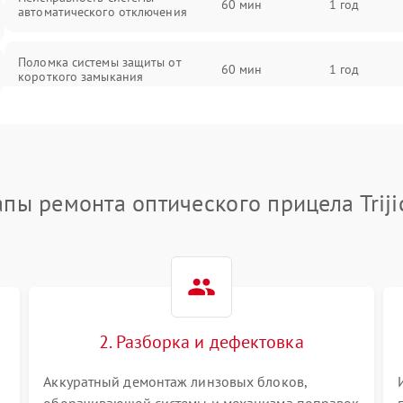
60 мин
1 год
автоматического отключения
Поломка системы защиты от
60 мин
1 год
короткого замыкания
Повреждение системы защиты от
60 мин
1 год
перегрева
Неисправность системы защиты от
апы ремонта оптического прицела Triji
60 мин
1 год
перенапряжения
Неисправность системы защиты от
60 мин
1 год
замыкания
Неисправность системы защиты от
60 мин
1 год
перегрева
2. Разборка и дефектовка
Аккуратный демонтаж линзовых блоков,
Поломка системы защиты от
60 мин
1 год
перенапряжения