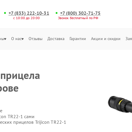
+7 (833) 222-10-31
+7 (800) 302-71-75
с 10:00 до 20:00
Звонок бесплатный по РФ
ны
О нас
Отзывы
Доставка
Гарантии
Акции и скидки
Зая
 прицела
рове
е
icon TR22-1 сами
еских прицелов Trijicon TR22-1