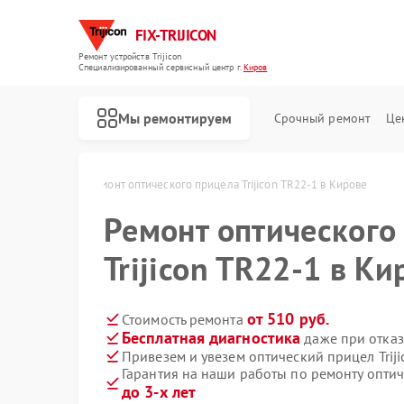
FIX-TRIJICON
Ремонт устройств Trijicon
Специализированный cервисный центр г.
Киров
Мы ремонтируем
Срочный ремонт
Це
Ремонт коллиматорных прицелов Trijicon
ijicon в Кирове
Ремонт оптического прицела Trijicon TR22-1 в Кирове
Ремонт оптического
Trijicon TR22-1 в Ки
от 510 руб.
Стоимость ремонта
Бесплатная диагностика
даже при отказ
Привезем и увезем оптический прицел Trij
Гарантия на наши работы по ремонту оптич
до 3-х лет