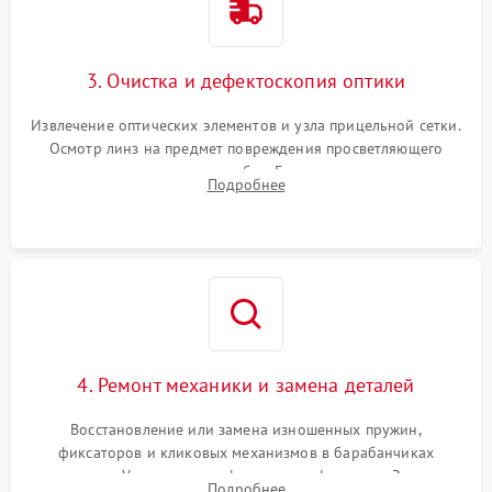
3. Очистка и дефектоскопия оптики
Извлечение оптических элементов и узла прицельной сетки.
Осмотр линз на предмет повреждения просветляющего
покрытия или появления грибка. Бережная очистка стекол
Подробнее
спецрастворами. Проверка целостности гравированной
сетки и модуля ее подсветки.
4. Ремонт механики и замена деталей
Восстановление или замена изношенных пружин,
фиксаторов и кликовых механизмов в барабанчиках
поправок. Устранение люфтов в трансфокаторе. Замена
Подробнее