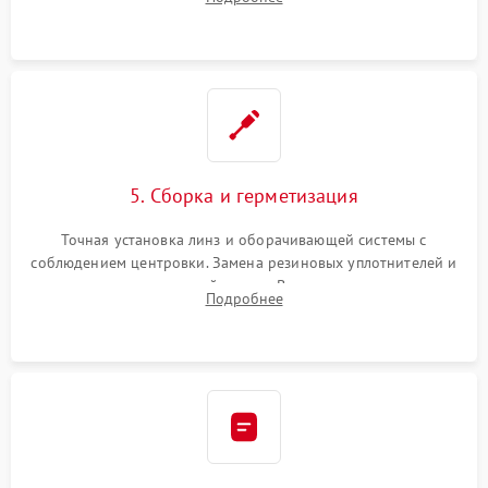
поврежденных линз, разбитой сетки или восстановление
контактов в цепи подсветки прицельной марки.
5. Сборка и герметизация
Точная установка линз и оборачивающей системы с
соблюдением центровки. Замена резиновых уплотнителей и
нанесение влагозащитной смазки. Вакуумирование корпуса
Подробнее
и заполнение его осушенным азотом или аргоном для
защиты линз от внутреннего запотевания.