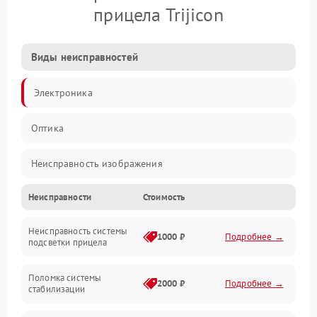
прицела Trijicon
Виды неисправностей
Электроника
Оптика
Неисправность изображения
Неисправности
Стоимость
Механические повреждения
Неисправность системы
Неисправность фокусировки и оптики
1000 ₽
Подробнее →
подсветки прицела
Неисправность подсветки и электроники
Поломка системы
2000 ₽
Подробнее →
стабилизации
Прочие неисправности