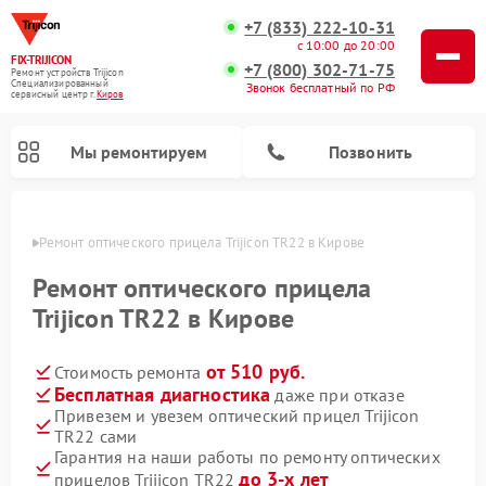
+7 (833) 222-10-31
с 10:00 до 20:00
FIX-TRIJICON
+7 (800) 302-71-75
Ремонт устройств Trijicon
Специализированный
Звонок бесплатный по РФ
cервисный центр г.
Киров
Мы ремонтируем
Позвонить
ирове
Ремонт оптического прицела Trijicon TR22 в Кирове
Ремонт коллиматорных прицелов Trijicon
Ремонт оптического прицела
Trijicon TR22 в Кирове
от 510 руб.
Стоимость ремонта
Бесплатная диагностика
даже при отказе
Привезем и увезем оптический прицел Trijicon
TR22 сами
Гарантия на наши работы по ремонту оптических
до 3-х лет
прицелов Trijicon TR22