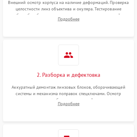
защиты от перегрева
Внешний осмотр корпуса на наличие деформаций. Проверка
целостности линз объектива и окуляра. Тестирование
работы барабанчиков ввода поправок, кольца отстройки
Поломка системы защиты
Подробнее
1000 ₽
Подробнее →
параллакса и зума. Выявление сколов, внутренних
от перенапряжения
загрязнений и нарушений герметичности.
Поломка системы защиты
1000 ₽
Подробнее →
от замыкания
2. Разборка и дефектовка
Аккуратный демонтаж линзовых блоков, оборачивающей
системы и механизма поправок спецключами. Осмотр
внутренних резьбовых соединений, пружин и
Подробнее
уплотнительных колец. Поиск причин люфта, смещения
точки попадания или заклинивания подвижных частей.