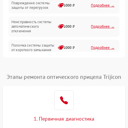
Повреждение системы
1000 ₽
Подробнее →
защиты от перегрузок
Электропитание
Неисправность системы
Механика
автоматического
1000 ₽
Подробнее →
отключения
Управление
Поломка системы защиты
1000 ₽
Подробнее →
от короткого замыкания
Корпус/Герметичность
Повреждение системы
Датчики
1000 ₽
Подробнее →
защиты от перегрева
Этапы ремонта оптического прицела Trijicon
Неисправность системы
защиты от
1000 ₽
Подробнее →
перенапряжения
Неисправность системы
1000 ₽
Подробнее →
защиты от замыкания
1. Первичная диагностика
Неисправность системы
1000 ₽
Подробнее →