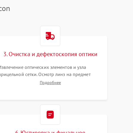
con
3. Очистка и дефектоскопия оптики
Извлечение оптических элементов и узла
прицельной сетки. Осмотр линз на предмет
повреждения просветляющего покрытия или
Подробнее
появления грибка. Бережная очистка стекол
спецрастворами. Проверка целостности
гравированной сетки и модуля ее подсветки.
6. Юстировка и финальное