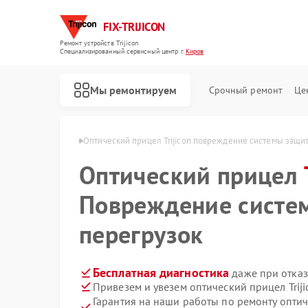
FIX-TRIJICON
Ремонт устройств Trijicon
Специализированный cервисный центр г.
Киров
Мы ремонтируем
Срочный ремонт
Це
Ремонт коллиматорных прицелов Trijicon
в Trijicon в Кирове
Оптический прицел Trijicon повреждение системы защи
Оптический прицел
Повреждение систе
перегрузок
Бесплатная диагностика
даже при отказ
Привезем и увезем оптический прицел Trij
Гарантия на наши работы по ремонту оптич