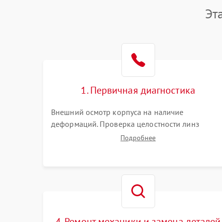
Эт
1. Первичная диагностика
Внешний осмотр корпуса на наличие
деформаций. Проверка целостности линз
объектива и окуляра. Тестирование работы
Подробнее
барабанчиков ввода поправок, кольца
отстройки параллакса и зума. Выявление сколов
внутренних загрязнений и нарушений
герметичности.
4. Ремонт механики и замена деталей