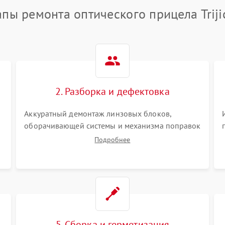
апы ремонта оптического прицела Triji
2. Разборка и дефектовка
Аккуратный демонтаж линзовых блоков,
оборачивающей системы и механизма поправок
спецключами. Осмотр внутренних резьбовых
Подробнее
соединений, пружин и уплотнительных колец.
,
Поиск причин люфта, смещения точки
попадания или заклинивания подвижных
частей.
5. Сборка и герметизация