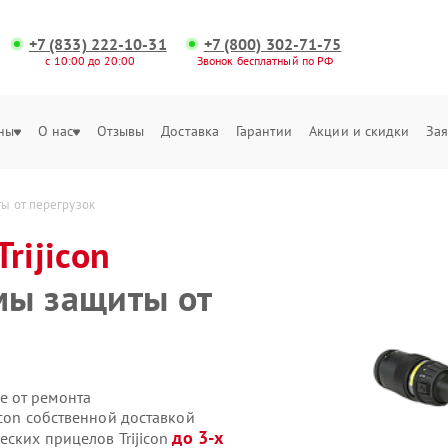
+7 (833) 222-10-31
+7 (800) 302-71-75
с 10:00 до 20:00
Звонок бесплатный по РФ
ны
О нас
Отзывы
Доставка
Гарантии
Акции и скидки
Зая
ты от перегрузок
Trijicon
мы защиты от
е от ремонта
icon собственной доставкой
до 3-х
еских прицелов Trijicon