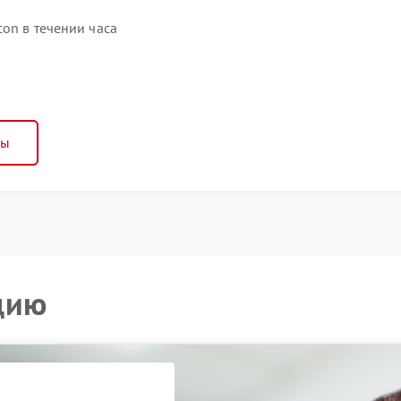
con в течении часа
ны
цию