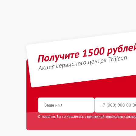
Получите 1500 рубле
Акция сервисного центра Trijicon
Отправляя, Вы соглашаетесь с
политикой конфиденциально