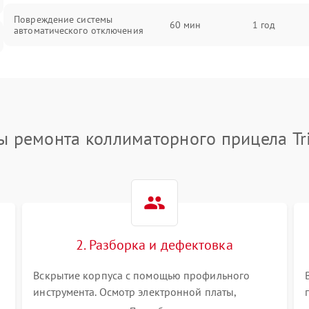
Повреждение системы
60 мин
1 год
автоматического отключения
Неисправность системы защиты от
60 мин
1 год
короткого замыкания
Повреждение системы защиты от
60 мин
1 год
перегрева
ы ремонта коллиматорного прицела Tri
Неисправность системы защиты от
60 мин
1 год
перенапряжения
Неисправность системы защиты от
60 мин
1 год
замыкания
2. Разборка и дефектовка
Повреждение системы защиты от
60 мин
1 год
Вскрытие корпуса с помощью профильного
перегрузок
инструмента. Осмотр электронной платы,
светодиодного или лазерного излучателя, а