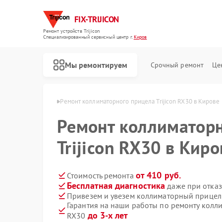
FIX-TRIJICON
Ремонт устройств Trijicon
Специализированный cервисный центр г.
Киров
Мы ремонтируем
Срочный ремонт
Це
Ремонт оптических прицелов Trijicon
в Trijicon в Кирове
Ремонт коллиматорного прицела Trijicon RX30 в Кирове
Ремонт коллиматорн
Trijicon RX30 в Киро
от 410 руб.
Стоимость ремонта
Бесплатная диагностика
даже при отказ
Привезем и увезем коллиматорный прицел T
Гарантия на наши работы по ремонту колли
до 3-х лет
RX30