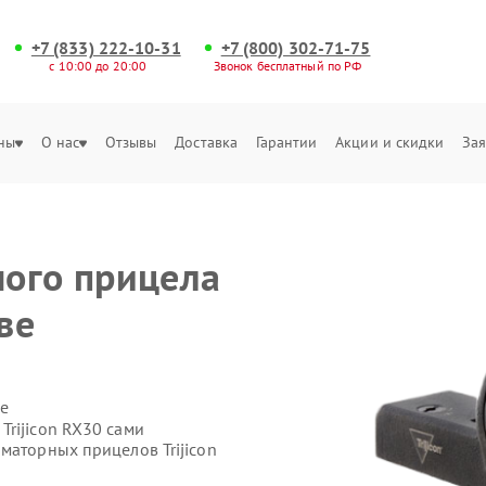
+7 (833) 222-10-31
+7 (800) 302-71-75
с 10:00 до 20:00
Звонок бесплатный по РФ
ны
О нас
Отзывы
Доставка
Гарантии
Акции и скидки
Зая
ого прицела
ве
е
rijicon RX30 сами
маторных прицелов Trijicon