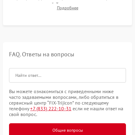
отсутствия искажений. Тестирование прицела на ударном
Подробнее
стенде для подтверждения устойчивости к отдаче оружия и
надежного сохранения нуля.
FAQ. Ответы на вопросы
Вы можете ознакомиться с приведенными ниже
часто задаваемыми вопросами, либо обратиться в
сервисный центр “FIX-Trijicon” по следующему
телефону
+7 (833) 222-10-31
если не нашли ответ на
свой вопрос.
Общие вопросы