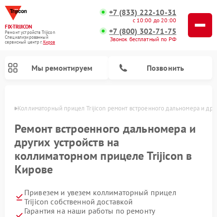
+7 (833) 222-10-31
с 10:00 до 20:00
FIX-TRIJICON
+7 (800) 302-71-75
Ремонт устройств Trijicon
Специализированный
Звонок бесплатный по РФ
cервисный центр г.
Киров
Мы ремонтируем
Позвонить
ирове
Коллиматорный прицел Trijicon ремонт встроенного дальномера и дру
Ремонт оптических прицелов Trijicon
Ремонт встроенного дальномера и
других устройств на
коллиматорном прицеле Trijicon в
Кирове
Привезем и увезем коллиматорный прицел
Trijicon собственной доставкой
Гарантия на наши работы по ремонту