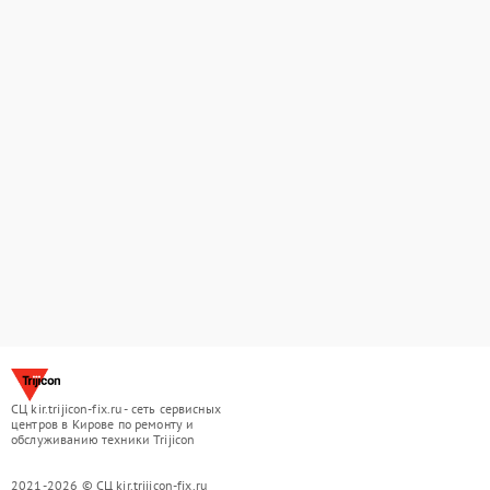
СЦ kir.trijicon-fix.ru - сеть сервисных
центров в Кирове по ремонту и
обслуживанию техники Trijicon
2021-2026 © СЦ kir.trijicon-fix.ru