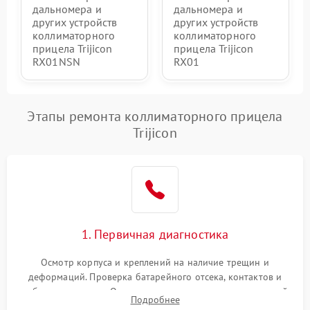
дальномера и
дальномера и
других устройств
других устройств
коллиматорного
коллиматорного
прицела Trijicon
прицела Trijicon
RX01NSN
RX01
Этапы ремонта коллиматорного прицела
Trijicon
1. Первичная диагностика
Осмотр корпуса и креплений на наличие трещин и
деформаций. Проверка батарейного отсека, контактов и
работы излучателя. Оценка яркости и четкости прицельной
Подробнее
марки на разных режимах. Выявление проблем с