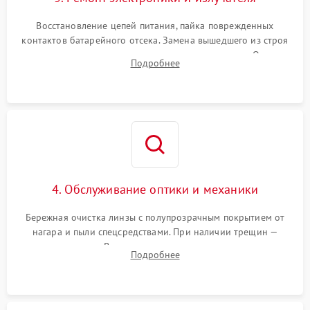
Восстановление цепей питания, пайка поврежденных
контактов батарейного отсека. Замена вышедшего из строя
светодиода или микросхемы управления яркостью. Очистка
Подробнее
платы от коррозии и нанесение защитного лака для
предотвращения замыканий.
4. Обслуживание оптики и механики
Бережная очистка линзы с полупрозрачным покрытием от
нагара и пыли спецсредствами. При наличии трещин —
замена стекла. Восстановление или замена пружин и
Подробнее
резьбовых элементов в механизме ввода поправок для
устранения люфтов и сбоев пристрелки.