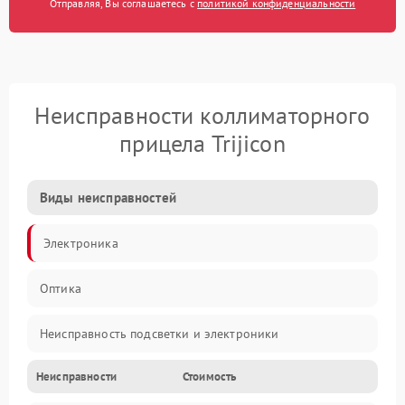
Отправляя, Вы соглашаетесь с
политикой конфиденциальности
Неисправности коллиматорного
прицела Trijicon
Виды неисправностей
Электроника
Оптика
Неисправность подсветки и электроники
Неисправности
Стоимость
Неисправность изображения