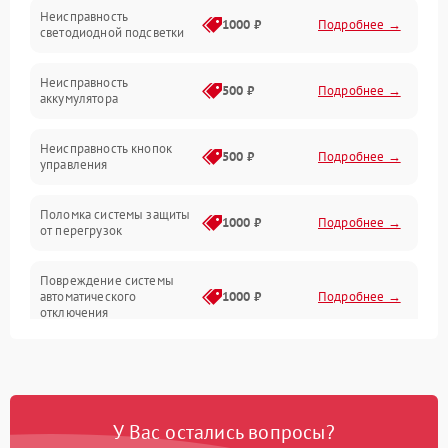
Неисправность
Электропитание
1000 ₽
Подробнее →
светодиодной подсветки
Юстировка
Неисправность
500 ₽
Подробнее →
аккумулятора
Механические повреждения
Неисправность кнопок
500 ₽
Подробнее →
управления
Прочие неисправности
Поломка системы защиты
Неисправность управления
1000 ₽
Подробнее →
от перегрузок
Повреждение системы
автоматического
1000 ₽
Подробнее →
отключения
Неисправность системы
защиты от короткого
1000 ₽
Подробнее →
замыкания
У Вас остались вопросы?
Повреждение системы