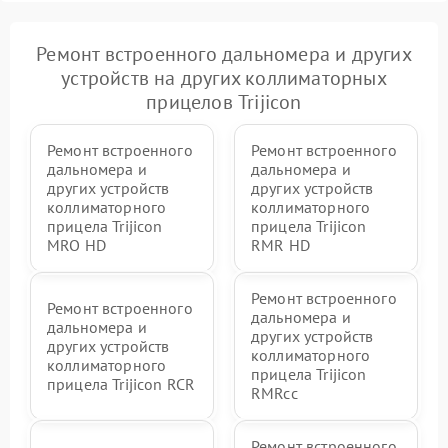
Ремонт встроенного дальномера и других
устройств на других коллиматорных
прицелов Trijicon
Ремонт встроенного
Ремонт встроенного
дальномера и
дальномера и
других устройств
других устройств
коллиматорного
коллиматорного
прицела Trijicon
прицела Trijicon
MRO HD
RMR HD
Ремонт встроенного
Ремонт встроенного
дальномера и
дальномера и
других устройств
других устройств
коллиматорного
коллиматорного
прицела Trijicon
прицела Trijicon RCR
RMRcc
Ремонт встроенного